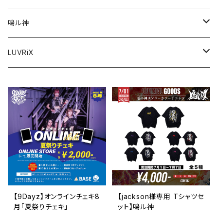
グッズ
アパレル
アパレル
鳴ル神
オンラインチェキ
グッズ
グッズ
アパレル
LUVRiX
オンラインチェキ
オンラインチェキ
オンラインチェキ
グッズ
動画
チェキ券(現場受取)
チェキ券(現場受取）
生誕
グッズ
オンラインチェキ
【9Dayz】オンラインチェキ8
【jackson様専用 Tシャツセ
月「夏祭りチェキ」
ット】鳴ル神