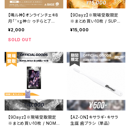
【鳴ル神】オンラインチェキ8
【9Dayz】※現場受取限定
月「₹˝ｬʓ神☆ ゥチらと了
※まとめ買い10枚 / SUPE
ヶ”⤴⤴夏〄⛱✨️チェキ」
R チェキ券
¥2,000
¥15,000
SOLD OUT
【9Dayz】※現場受取限定
【AZ-ON】キサラギ・キサラ
※まとめ買い10枚 / NOMA
生誕 歯ブラシ （単品）
L チェキ券