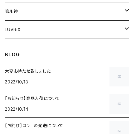
グッズ
アパレル
アパレル
鳴ル神
オンラインチェキ
グッズ
グッズ
アパレル
LUVRiX
オンラインチェキ
オンラインチェキ
オンラインチェキ
グッズ
BLOG
動画
チェキ券(現場受取)
チェキ券(現場受取）
生誕
大変お待たせ致しました
2022/10/18
グッズ
オンラインチェキ
【お知らせ】商品入荷について
2022/10/14
【お詫び】ロンTの発送について