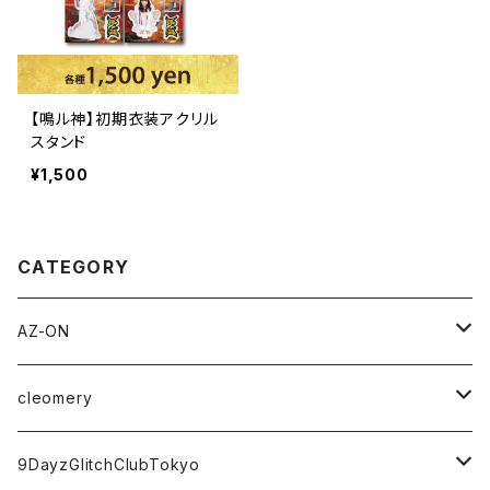
【鳴ル神】初期衣装アクリル
スタンド
¥1,500
CATEGORY
AZ-ON
チェキ券(現場受取)
cleomery
アパレル
チェキ券(現場受取)
9DayzGlitchClubTokyo