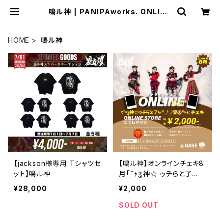
鳴ル神 | PANIPAworks. ONLINE
STORE
HOME
鳴ル神
【jackson様専用 Tシャツセ
【鳴ル神】オンラインチェキ8
ット】鳴ル神
月「₹˝ｬʓ神☆ ゥチらと了
ヶ”⤴⤴夏〄⛱✨️チェキ」
¥28,000
¥2,000
SOLD OUT