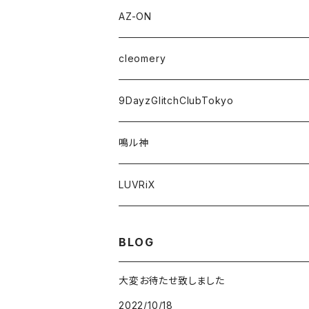
AZ-ON
チェキ券(現場受取)
cleomery
アパレル
チェキ券(現場受取)
9DayzGlitchClubTokyo
グッズ
アパレル
アパレル
鳴ル神
オンラインチェキ
グッズ
グッズ
アパレル
LUVRiX
オンラインチェキ
オンラインチェキ
オンラインチェキ
グッズ
BLOG
動画
チェキ券(現場受取)
チェキ券(現場受取）
生誕
大変お待たせ致しました
2022/10/18