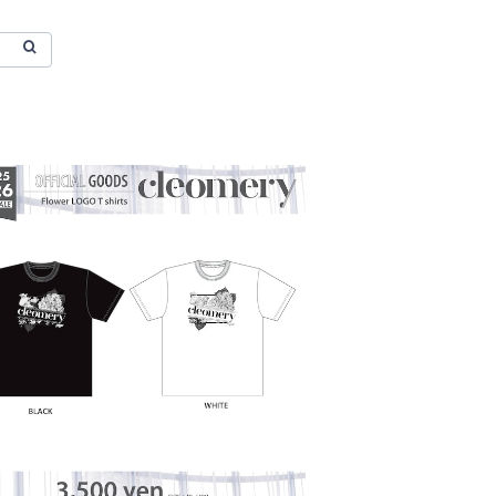
eomery】Flower LOGO T-shirts 20
25
¥3,500