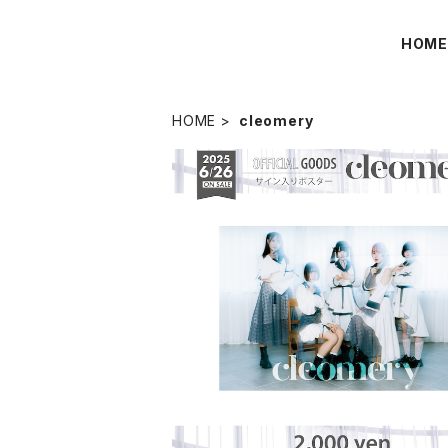
HOM
HOME
cleomery
【cleomery】サイン入りポスター
¥2,000