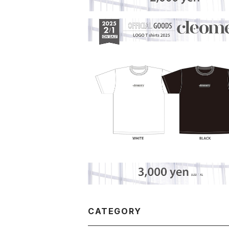
【cleomery】LOGO T-shirts 20
¥3,000
CATEGORY