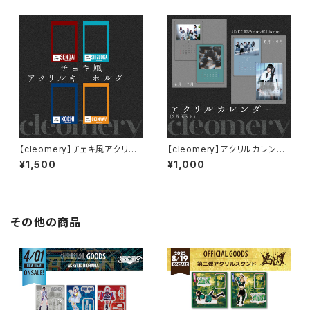
【cleomery】チェキ風アクリル
【cleomery】アクリルカレンダ
キーホルダー
ー
¥1,500
¥1,000
その他の商品