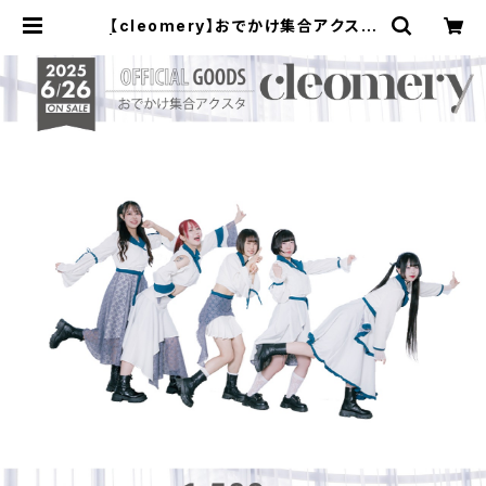
【cleomery】おでかけ集合アクスタ
| PANIPAworks. ONLINE STOR
E