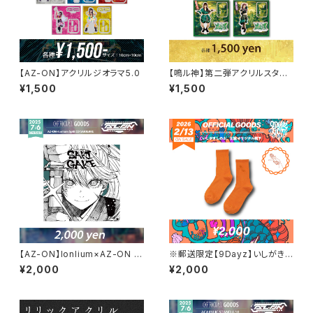
【AZ-ON】アクリルジオラマ5.0
【鳴ル神】第二弾アクリルスタン
ド
¥1,500
¥1,500
【AZ-ON】lonlium×AZ-ON s
※郵送限定【9Dayz】いしがき
plit CD「SAKIGAKE」
しのぶ。生誕靴下
¥2,000
¥2,000