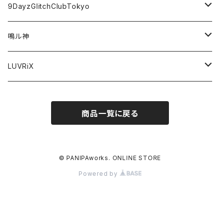
アパレル
チェキ券(現場受取)
9DayzGlitchClubTokyo
グッズ
アパレル
アパレル
鳴ル神
オンラインチェキ
グッズ
グッズ
アパレル
LUVRiX
オンラインチェキ
オンラインチェキ
オンラインチェキ
グッズ
商品一覧に戻る
動画
チェキ券(現場受取)
チェキ券(現場受取）
生誕
グッズ
オンラインチェキ
© PANIPAworks. ONLINE STORE
Powered by