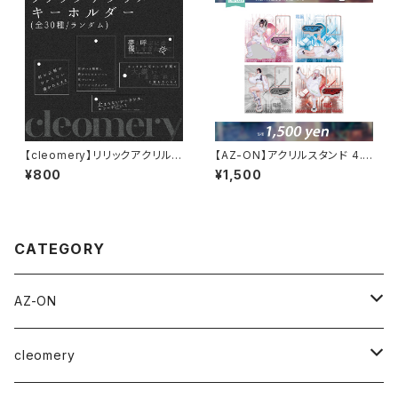
【cleomery】リリックアクリルキ
【AZ-ON】アクリルスタンド 4.1
ーホルダー
0
¥800
¥1,500
CATEGORY
AZ-ON
チェキ券(現場受取)
cleomery