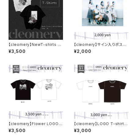
【cleomery】NewT-shirts 20
【cleomery】サイン入りポスタ
26
ー
¥3,500
¥2,000
【cleomery】Flower LOGO T
【cleomery】LOGO T-shirts
-shirts 2025
2025
¥3,500
¥3,000